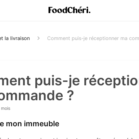
 la livraison
Comment puis-je réceptionner ma co
ent puis-je récepti
ommande ?
6 mois
de mon immeuble