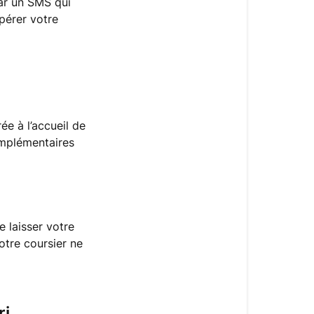
par un SMS qui
?
pérer votre
Au
pied
de
mon
immeuble
ée à l’accueil de
A
omplémentaires
l'accueil
de
mon
entreprise
e laisser votre
Mon
notre coursier ne
entreprise
dispose
d’un
Comptoir
i,
FoodChéri,