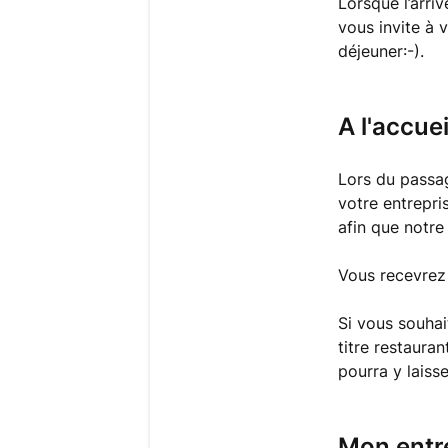
Lorsque l’arri
vous invite à 
déjeuner:-).
A l'accue
Lors du passag
votre entrepri
afin que notre
Vous recevrez
Si vous souhai
titre restauran
pourra y lais
Mon entr