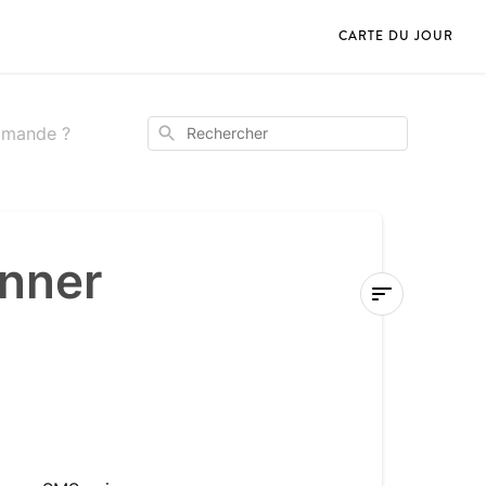
CARTE DU JOUR
Rechercher
mmande ?
onner
Comment
puis-
je
réceptionner
ma
commande