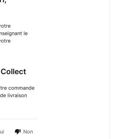
comment
cela
fonctionne
votre
?
nseignant le
votre
Je
souhaite
récupérer
ma
Collect
commande
en
Click
 votre commande
&
de livraison
Collect
ui
Non