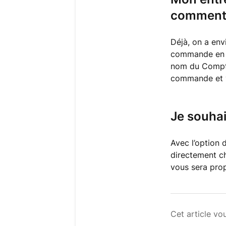
comment 
Déjà, on a env
commande en qu
nom du Comptoi
commande et v
Je souha
Avec l’option 
directement ch
vous sera pro
Cet article vou