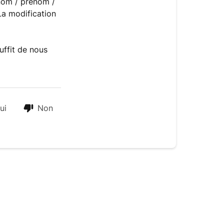
(nom / prénom /
La modification
Vous
souhaitez
modifier
uffit de nous
vos
informations
personnelles
ui
Non