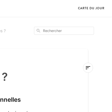
CARTE DU JOUR
Rechercher
s ?
 ?
Comment
modifier
mes
informations
nnelles
personnelles
?