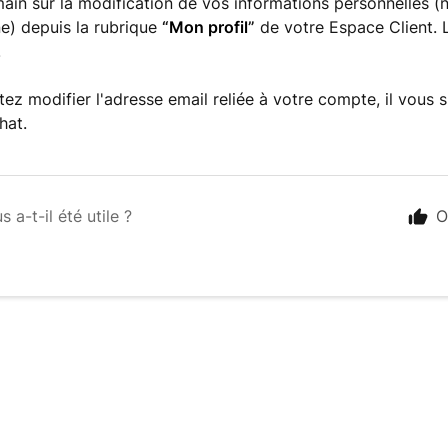
ain sur la modification de vos informations personnelles 
e) depuis la rubrique
“
Mon profil
”
de votre Espace Client. 
.
tez modifier l'adresse email reliée à votre compte, il vous s
hat.
s a-t-il été utile ?
O